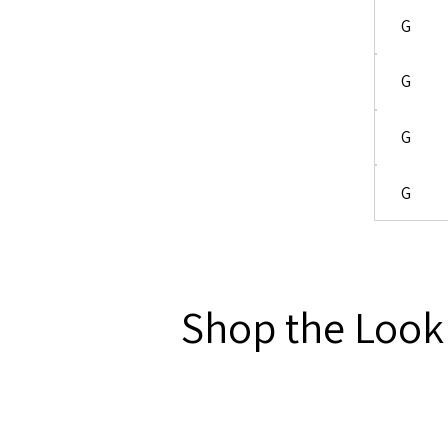
G
G
G
G
Shop the Look