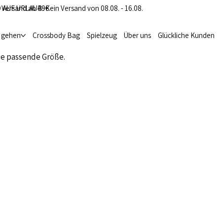
 Versand ab 49€
 AUF URLAUB: Kein Versand von 08.08. - 16.08.
i gehen
Crossbody Bag
Spielzeug
Über uns
Glückliche Kunden
ie passende Größe.