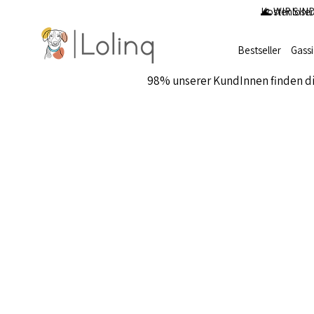
Kostenloser
🌊 WIR SIND
Bestseller
Gass
98% unserer KundInnen finden d