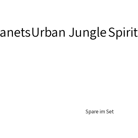
lanets
Urban Jungle
Spiri
Spare im Set