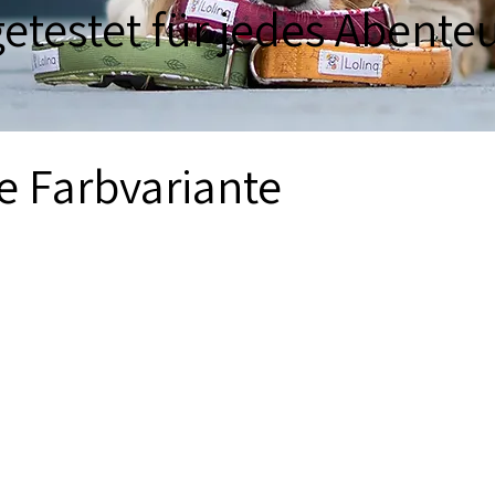
etestet für jedes Abente
e Farbvariante