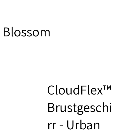
t Blossom
CloudFlex™
Brustgeschi
rr - Urban