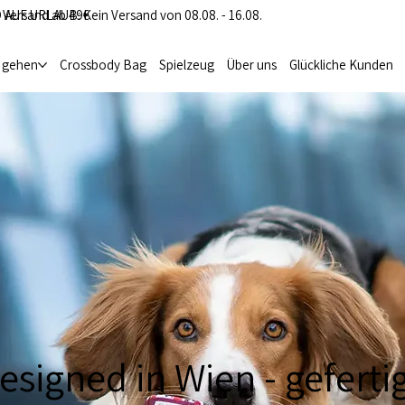
 Versand ab 49€
 AUF URLAUB: Kein Versand von 08.08. - 16.08.
i gehen
Crossbody Bag
Spielzeug
Über uns
Glückliche Kunden
igned in Wien - gefertig