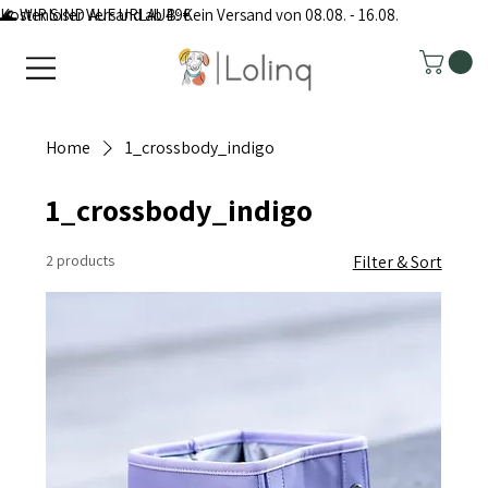
Kostenloser Versand ab 49€
🌊 WIR SIND AUF URLAUB: Kein Versand von 08.08. - 16.08.
Home
1_crossbody_indigo
1_crossbody_indigo
2 products
Filter & Sort