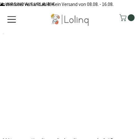
Kostenloser Versand ab 49€
🌊 WIR SIND AUF URLAUB: Kein Versand von 08.08. - 16.08.