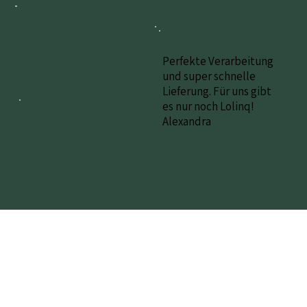
Perfekte Verarbeitung
und super schnelle
Lieferung. Für uns gibt
es nur noch Lolinq!
Alexandra