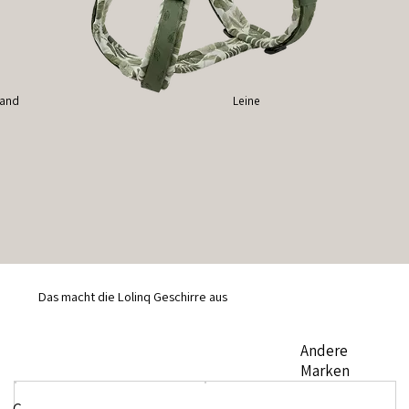
band
Leine
Das macht die Lolinq Geschirre aus
Andere
Marken