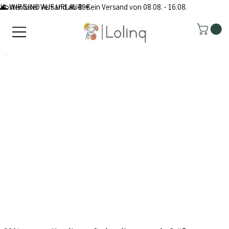
Kostenloser Versand ab 49€
🌊 WIR SIND AUF URLAUB: Kein Versand von 08.08. - 16.08.