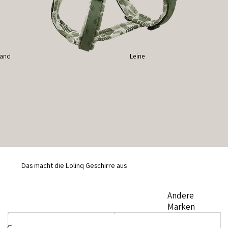
band
Leine
Das macht die Lolinq Geschirre aus
Andere
Marken