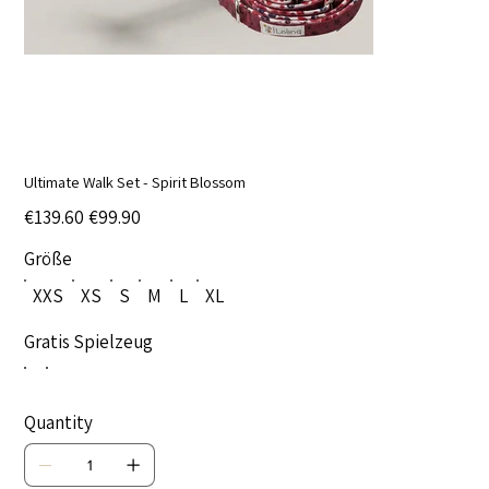
Ultimate Walk Set - Spirit Blossom
Original
Sale
€139.60
€99.90
price
price
Größe
XXS
XS
S
M
L
XL
Gratis Spielzeug
Quantity