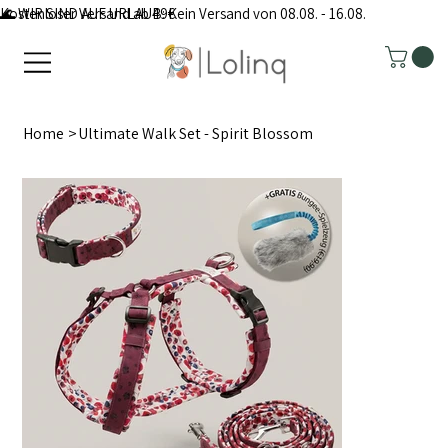
Kostenloser Versand ab 49€
🌊 WIR SIND AUF URLAUB: Kein Versand von 08.08. - 16.08.
Home
>
Ultimate Walk Set - Spirit Blossom