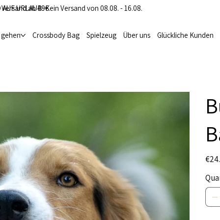
 Versand ab 49€
 AUF URLAUB: Kein Versand von 08.08. - 16.08.
i gehen
Crossbody Bag
Spielzeug
Über uns
Glückliche Kunden
B
B
Origina
€24
price
Qua