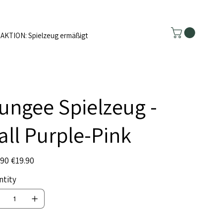
AKTION: Spielzeug ermäßigt
ungee Spielzeug -
all Purple-Pink
l
Sale
.90
€19.90
price
ntity