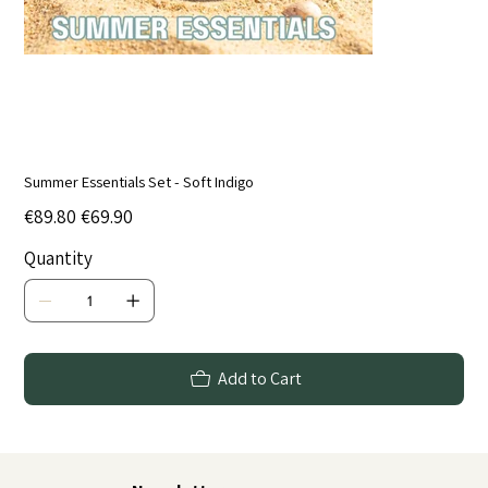
Summer Essentials Set - Soft Indigo
Original
Sale
€89.80
€69.90
price
price
Quantity
Add to Cart