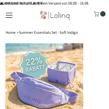
Kostenloser Versand ab 49€
🌊 WIR SIND AUF URLAUB: Kein Versand von 08.08. - 16.08.
Home
>
Summer Essentials Set - Soft Indigo