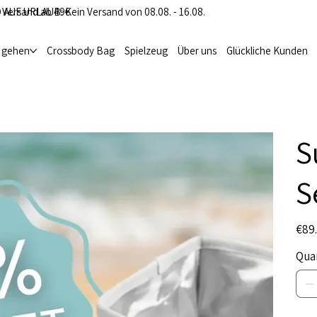
 Versand ab 49€
 AUF URLAUB: Kein Versand von 08.08. - 16.08.
i gehen
Crossbody Bag
Spielzeug
Über uns
Glückliche Kunden
S
S
Origina
€89
price
Qua