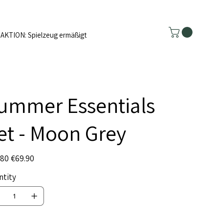
AKTION: Spielzeug ermäßigt
ummer Essentials
et - Moon Grey
l
Sale
.80
€69.90
price
ntity