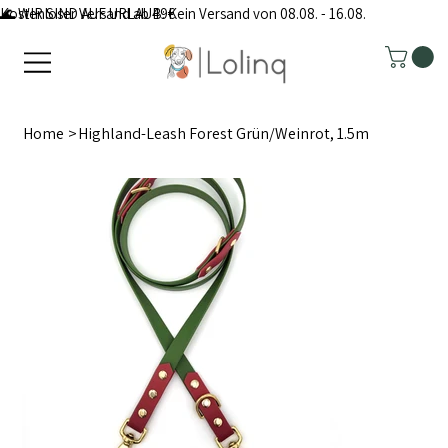
Kostenloser Versand ab 49€
🌊 WIR SIND AUF URLAUB: Kein Versand von 08.08. - 16.08.
Home
>
Highland-Leash Forest Grün/Weinrot, 1.5m