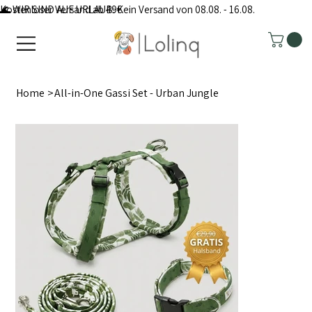
Kostenloser Versand ab 49€
🌊 WIR SIND AUF URLAUB: Kein Versand von 08.08. - 16.08.
Home
>
All-in-One Gassi Set - Urban Jungle