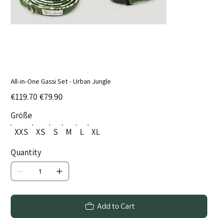
All-in-One Gassi Set - Urban Jungle
Original
Sale
€119.70
€79.90
price
price
Größe
XXS
XS
S
M
L
XL
Quantity
Add to Cart