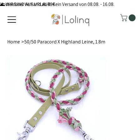
Kostenloser Versand ab 49€
🌊 WIR SIND AUF URLAUB: Kein Versand von 08.08. - 16.08.
Home
>
50/50 Paracord X Highland Leine, 1.8m