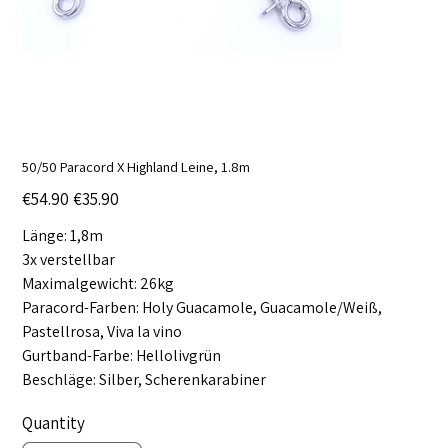
50/50 Paracord X Highland Leine, 1.8m
Original
Sale
€54.90
€35.90
price
price
Länge: 1,8m
3x verstellbar
Maximalgewicht: 26kg
Paracord-Farben: Holy Guacamole, Guacamole/Weiß,
Pastellrosa, Viva la vino
Gurtband-Farbe: Hellolivgrün
Beschläge: Silber, Scherenkarabiner
Quantity