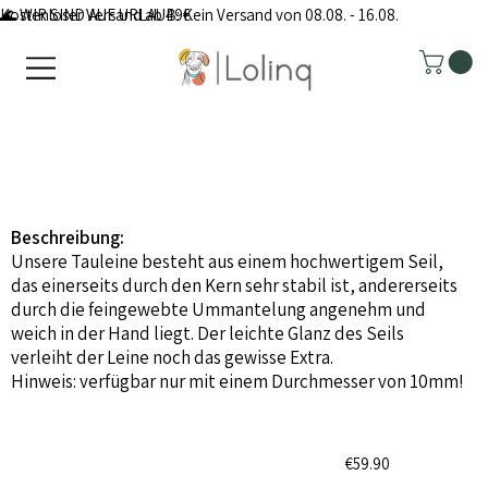
Kostenloser Versand ab 49€
🌊 WIR SIND AUF URLAUB: Kein Versand von 08.08. - 16.08.
Beschreibung:
Unsere Tauleine besteht aus einem hochwertigem Seil,
das einerseits durch den Kern sehr stabil ist, andererseits
durch die feingewebte Ummantelung angenehm und
weich in der Hand liegt. Der leichte Glanz des Seils
verleiht der Leine noch das gewisse Extra.
Hinweis: verfügbar nur mit einem Durchmesser von 10mm!
€59.90