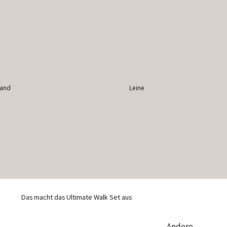
band
Leine
Das macht das Ultimate Walk Set aus
Andere