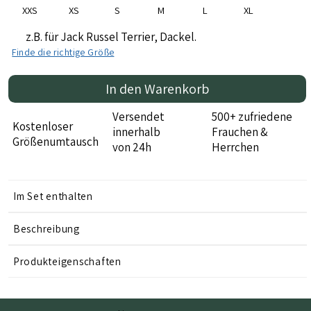
XXS
XS
S
M
L
XL
z.B. für Jack Russel Terrier, Dackel.
Finde die richtige Größe
In den Warenkorb
Versendet
500+ zufriedene
Kostenloser
innerhalb
Frauchen &
Größenumtausch
von 24h
Herrchen
Im Set enthalten
Beschreibung
Produkteigenschaften