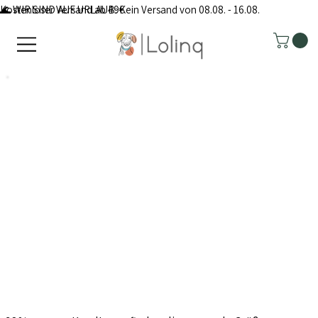
Kostenloser Versand ab 49€
🌊 WIR SIND AUF URLAUB: Kein Versand von 08.08. - 16.08.