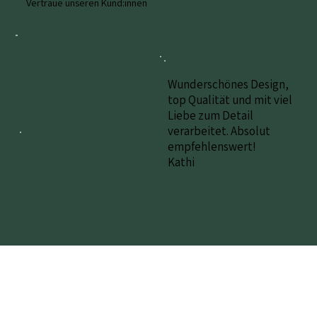
Vertraue unseren Kund:innen
Wunderschönes Design,
top Qualität und mit viel
Liebe zum Detail
verarbeitet. Absolut
empfehlenswert!
Kathi