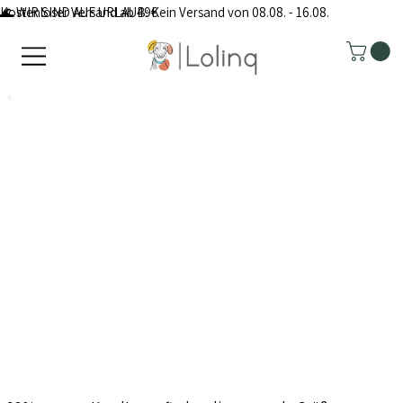
Kostenloser Versand ab 49€
🌊 WIR SIND AUF URLAUB: Kein Versand von 08.08. - 16.08.