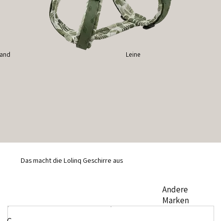
band
Leine
Das macht die Lolinq Geschirre aus
Andere
Marken