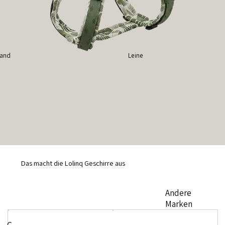
band
Leine
Das macht die Lolinq Geschirre aus
Andere
Marken