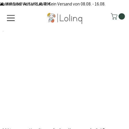
Kostenloser Versand ab 49€
🌊 WIR SIND AUF URLAUB: Kein Versand von 08.08. - 16.08.