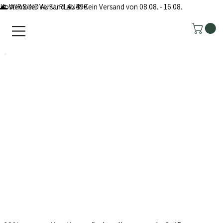
Kostenloser Versand ab 49€
🌊 WIR SIND AUF URLAUB: Kein Versand von 08.08. - 16.08.