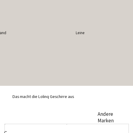
band
Leine
Das macht die Lolinq Geschirre aus
Andere
Marken