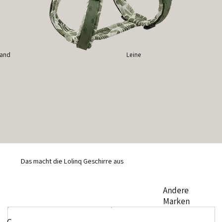
band
Leine
Das macht die Lolinq Geschirre aus
Andere
Marken