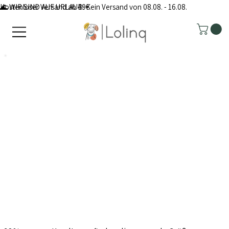
Kostenloser Versand ab 49€
🌊 WIR SIND AUF URLAUB: Kein Versand von 08.08. - 16.08.