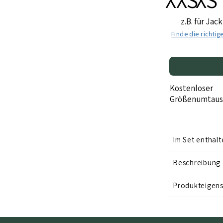
z.B. für Jac
Finde die richti
Kostenloser
Größenumtaus
Im Set enthalt
Beschreibung
Produkteigen