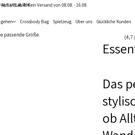
 Versand ab 49€
 AUF URLAUB: Kein Versand von 08.08. - 16.08.
i gehen
Crossbody Bag
Spielzeug
Über uns
Glückliche Kunden
ie passende Größe.
(4,7 
Essen
Das pe
styli
ob Al