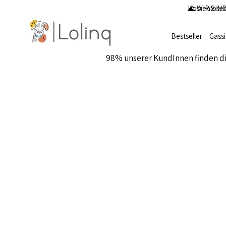
Kostenloser
🌊 WIR SIND
Bestseller
Gass
98% unserer KundInnen finden d