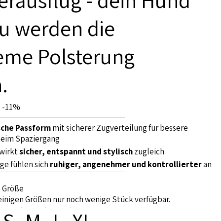
rausflug - dein Hund
u werden die
me Polsterung
.
-11%
che Passform
mit sicherer Zugverteilung für bessere
beim Spaziergang
wirkt
sicher, entspannt und stylisch
zugleich
ge fühlen sich
ruhiger, angenehmer und kontrollierter
an
:
Größe
einigen Größen nur noch wenige Stück verfügbar.
S
M
L
XL