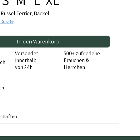
k Russel Terrier, Dackel.
ge Größe
In den Warenkorb
Versendet
500+ zufriedene
innerhalb
Frauchen &
ch
von 24h
Herrchen
en
schaften