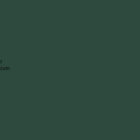
p
e zum