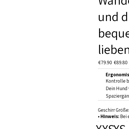
Wande
und d
beque
lieben
€79.90
€89.80
Ergonomis
Kontrolle 
Dein Hund 
Spaziergän
Geschirr Größe
• Hinweis:
Bei 
XXS
XS