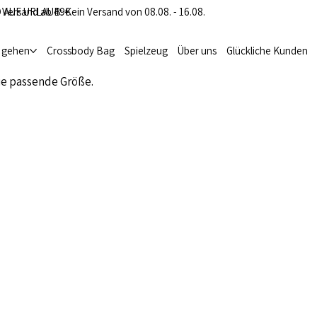
 Versand ab 49€
 AUF URLAUB: Kein Versand von 08.08. - 16.08.
i gehen
Crossbody Bag
Spielzeug
Über uns
Glückliche Kunden
ie passende Größe.