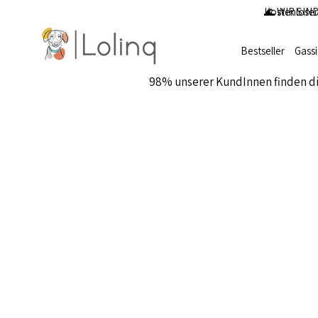
Kostenloser
🌊 WIR SIND
Bestseller
Gass
98% unserer KundInnen finden d