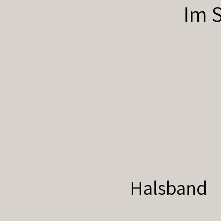
Im S
Halsband