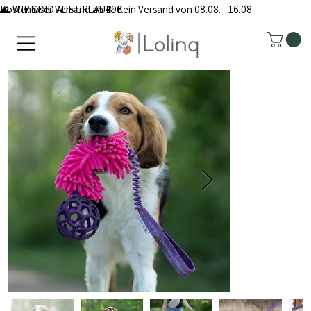
Kostenloser Versand ab 49€
🌊 WIR SIND AUF URLAUB: Kein Versand von 08.08. - 16.08.