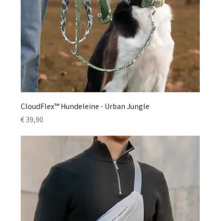
CloudFlex™ Hundeleine - Urban Jungle
Preis
€ 39,90