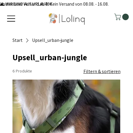
Kostenloser Versand ab 49€
🌊 WIR SIND AUF URLAUB: Kein Versand von 08.08. - 16.08.
Start
Upsell_urban-jungle
Upsell_urban-jungle
6 Produkte
Filtern & sortieren