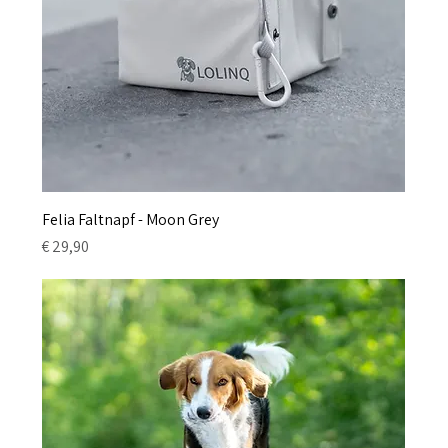
Felia Faltnapf - Moon Grey
Preis
€ 29,90