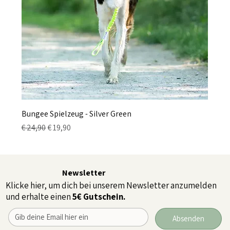
Bungee Spielzeug - Silver Green
Standardpreis
Sale-Preis
€ 24,90
€ 19,90
Newsletter
Klicke hier, um dich bei unserem Newsletter anzumelden
und erhalte einen
5€ Gutschein.
Absenden