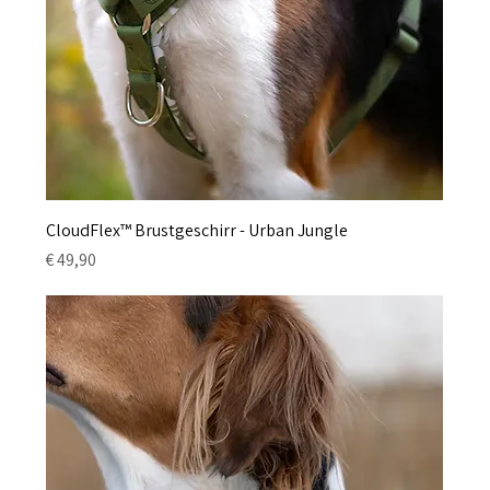
CloudFlex™ Brustgeschirr - Urban Jungle
Preis
€ 49,90