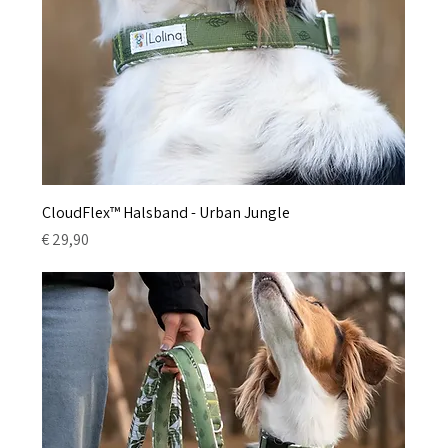
CloudFlex™ Halsband - Urban Jungle
Preis
€ 29,90