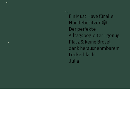
Ein Must Have für alle
Hundebesitzer!🤩
Der perfekte
Alltagsbegleiter - genug
Platz & keine Brösel
dank herausnehmbarem
Leckerlifach!
Julia