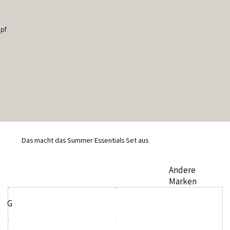
apf
Das macht das Summer Essentials Set aus
Andere
Marken
G