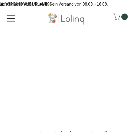
Kostenloser Versand ab 49€
🌊 WIR SIND AUF URLAUB: Kein Versand von 08.08. - 16.08.