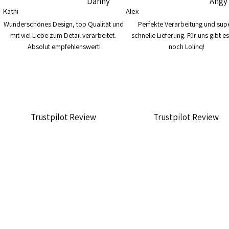
Danny
Angy
Kathi
Alex
Wunderschönes Design, top Qualität und 
Perfekte Verarbeitung und supe
mit viel Liebe zum Detail verarbeitet. 
schnelle Lieferung. Für uns gibt es
Absolut empfehlenswert!
noch Lolinq!
Trustpilot Review
Trustpilot Review