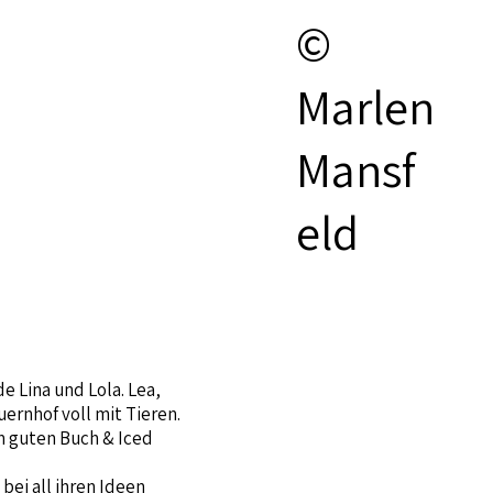
©
Marlen
Mansf
eld
e Lina und Lola. Lea,
ernhof voll mit Tieren.
em guten Buch & Iced
bei all ihren Ideen