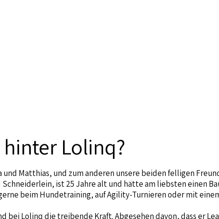
 hinter Lolinq?
a und Matthias, und zum anderen unsere beiden felligen Freund
Schneiderlein, ist 25 Jahre alt und hätte am liebsten einen Bau
e gerne beim Hundetraining, auf Agility-Turnieren oder mit ein
und bei Lolinq die treibende Kraft. Abgesehen davon, dass er Lea 