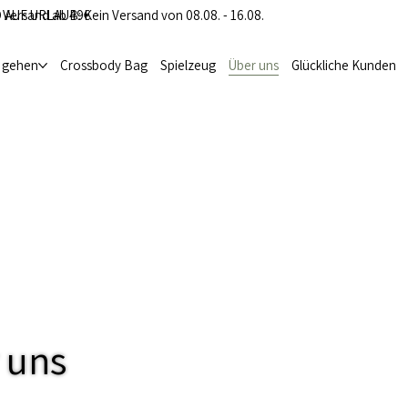
 Versand ab 49€
 AUF URLAUB: Kein Versand von 08.08. - 16.08.
i gehen
Crossbody Bag
Spielzeug
Über uns
Glückliche Kunden
 uns