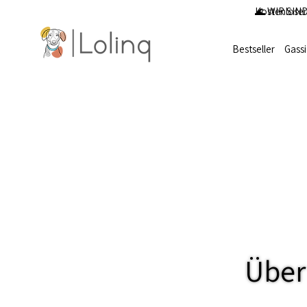
Kostenloser
🌊 WIR SIND
Bestseller
Gass
Über