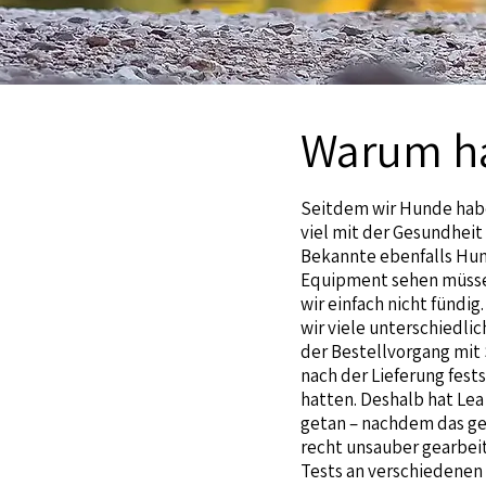
Warum ha
Seitdem wir Hunde habe
viel mit der Gesundheit
Bekannte ebenfalls Hun
Equipment sehen müssen.
wir einfach nicht fündi
wir viele unterschiedli
der Bestellvorgang mit
nach der Lieferung fest
hatten. Deshalb hat Lea
getan – nachdem das ges
recht unsauber gearbei
Tests an verschiedenen 