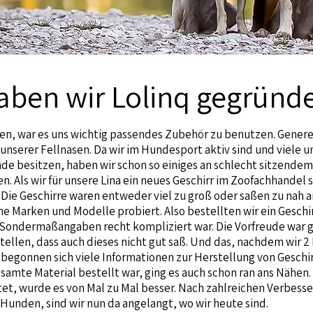
ben wir Lolinq gegründe
n, war es uns wichtig passendes Zubehör zu benutzen. Generel
 unserer Fellnasen. Da wir im Hundesport aktiv sind und viele 
de besitzen, haben wir schon so einiges an schlecht sitzend
 Als wir für unsere Lina ein neues Geschirr im Zoofachhandel
g. Die Geschirre waren entweder viel zu groß oder saßen zu nah 
che Marken und Modelle probiert. Also bestellten wir ein Gesch
 Sondermaßangaben recht kompliziert war. Die Vorfreude war 
stellen, dass auch dieses nicht gut saß. Und das, nachdem wir 
 begonnen sich viele Informationen zur Herstellung von Geschi
amte Material bestellt war, ging es auch schon ran ans Nähen. 
tet, wurde es von Mal zu Mal besser. Nach zahlreichen Verbes
Hunden, sind wir nun da angelangt, wo wir heute sind.