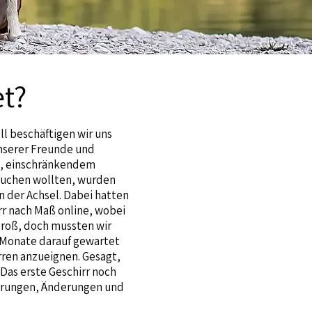
t?
l beschäftigen wir uns
unserer Freunde und
em, einschränkendem
 suchen wollten, wurden
an der Achsel. Dabei hatten
irr nach Maß online, wobei
groß, doch mussten wir
2 Monate darauf gewartet
rren anzueignen. Gesagt,
Das erste Geschirr noch
serungen, Änderungen und