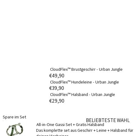
CloudFlex™ Brustgeschirr - Urban Jungle
€49,90
CloudFlex™ Hundeleine - Urban Jungle
€39,90
CloudFlex™ Halsband - Urban Jungle
€29,90
Spare im Set
BELIEBTESTE WAHL
All-in-One Gassi Set + Gratis Halsband
Das komplette set aus Geschirr + Leine + Halsband für
deinen Vierbeiner