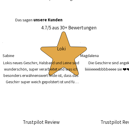
Das sagen
unsere Kunden
4.7/5 aus 30+ Bewertungen
Loki
Sabine
Magdalena
Lokis neues Geschirr, Halsband und Leine sind 
Die Geschirre sind ange
wunderschön, super verarbeitet und was ich 
liiiiiieeeebbbbeeee sie ❤️
besonders erwähnenswert finde ist, dass das 
Geschirr super weich gepolstert ist und für 
meinen Hund mit seiner zarten Haut bestens 
geeignet ist. Vielen Dank auch für die super 
Betreuung und Hilfe an Lea.
Trustpilot Review
Trustpilot Re