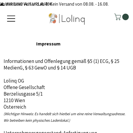
Kostenloser Versand ab 49€
🌊 WIR SIND AUF URLAUB: Kein Versand von 08.08. - 16.08.
Impressum
Informationen und Offenlegung gemäß §5 (1) ECG, § 25
MedienG, § 63 GewO und § 14 UGB​
Lolinq OG
Offene Gesellschaft
Berzeliusgasse 5/1
1210 Wien
Österreich
(Wichtiger Hinweis: Es handelt sich hierbei um eine reine Verwaltungsadresse.
Wir betreiben kein physisches Ladenlokal.)
Unternehmensgegenstand: Anfertigung von