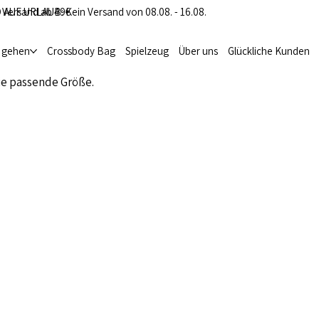
 Versand ab 49€
 AUF URLAUB: Kein Versand von 08.08. - 16.08.
i gehen
Crossbody Bag
Spielzeug
Über uns
Glückliche Kunden
ie passende Größe.