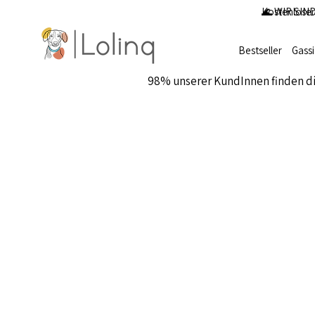
Kostenloser
🌊 WIR SIND
Bestseller
Gass
98% unserer KundInnen finden d