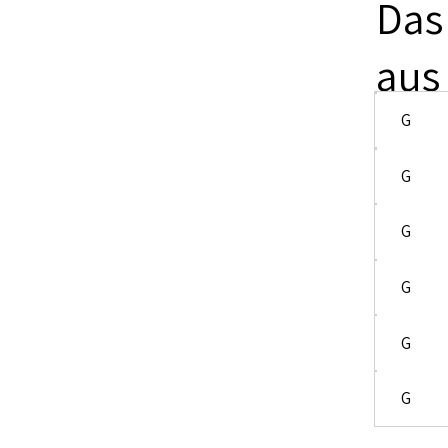
Das
aus
G
G
G
G
G
G