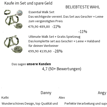
Kaufe im Set und spare Geld
BELIEBTESTE WAHL
Essential Walk Set
Das wichtigeste vereint. Das Set aus Geschirr + Leine
zum vergünstigten Preis
-11%
€79,90
€89,80
-11%
Ultimate Walk Set + Gratis Spielzeug
Das komplette set aus Geschirr + Leine + Halsband
für deinen Vierbeiner
-28%
€99,90
€139,60
Das sagen
unsere Kunden
4,7 (50+ Bewertungen)
Danny
Angy
Kathi
Alex
Wunderschönes Design, top Qualität und 
Perfekte Verarbeitung und supe