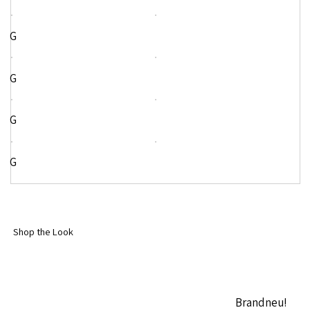
G
G
G
G
Shop the Look
Brandneu!