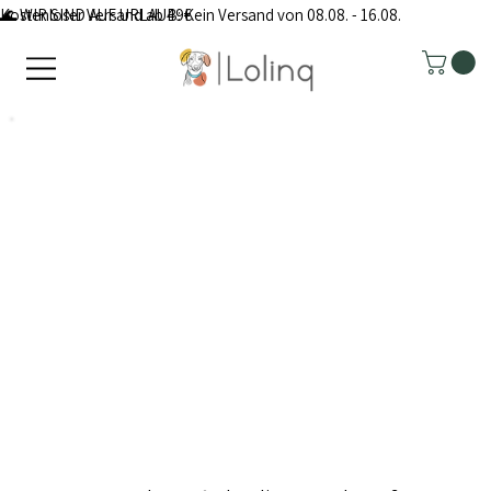
Kostenloser Versand ab 49€
🌊 WIR SIND AUF URLAUB: Kein Versand von 08.08. - 16.08.