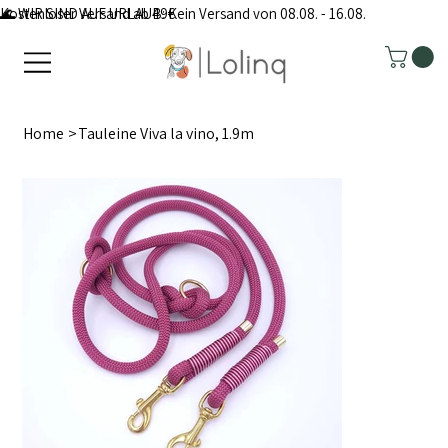
Kostenloser Versand ab 49€
🌊 WIR SIND AUF URLAUB: Kein Versand von 08.08. - 16.08.
Home
>
Tauleine Viva la vino, 1.9m