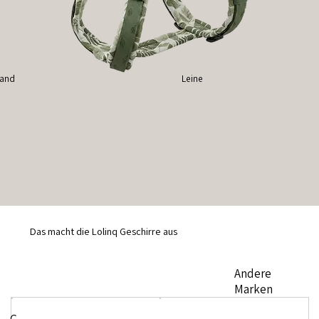
band
Leine
Das macht die Lolinq Geschirre aus
Andere
Marken