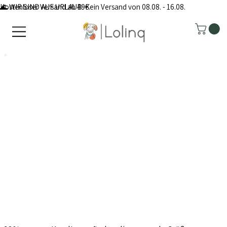
Kostenloser Versand ab 49€
🌊 WIR SIND AUF URLAUB: Kein Versand von 08.08. - 16.08.