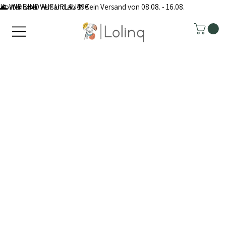
Kostenloser Versand ab 49€
🌊 WIR SIND AUF URLAUB: Kein Versand von 08.08. - 16.08.