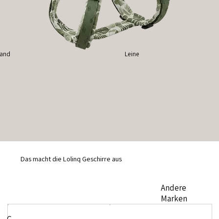
band
Leine
Das macht die Lolinq Geschirre aus
Andere
Marken