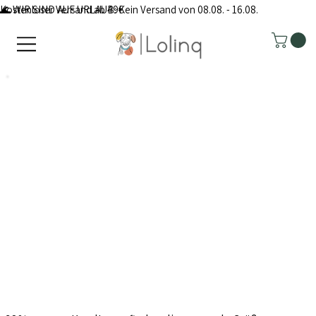
Kostenloser Versand ab 49€
🌊 WIR SIND AUF URLAUB: Kein Versand von 08.08. - 16.08.