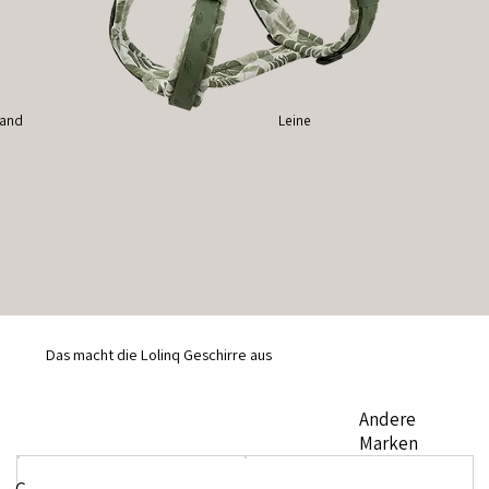
band
Leine
Das macht die Lolinq Geschirre aus
Andere
Marken