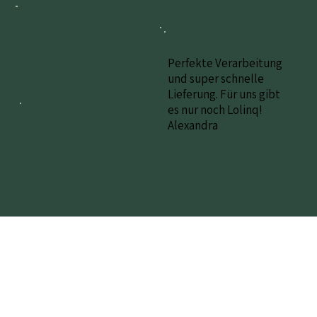
Perfekte Verarbeitung
und super schnelle
Lieferung. Für uns gibt
es nur noch Lolinq!
Alexandra