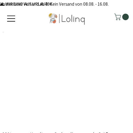
Kostenloser Versand ab 49€
🌊 WIR SIND AUF URLAUB: Kein Versand von 08.08. - 16.08.