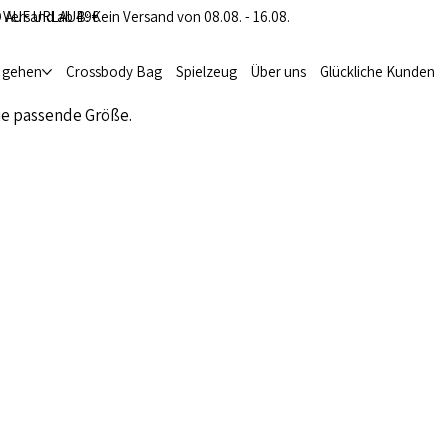
 Versand ab 49€
 AUF URLAUB: Kein Versand von 08.08. - 16.08.
i gehen
Crossbody Bag
Spielzeug
Über uns
Glückliche Kunden
ie passende Größe.