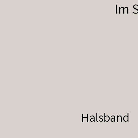
Im S
Halsband