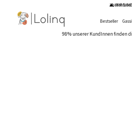
Kostenloser
🌊 WIR SIND
Bestseller
Gass
98% unserer KundInnen finden d