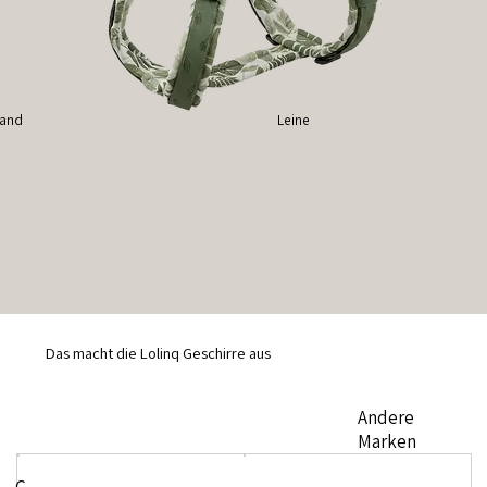
band
Leine
Das macht die Lolinq Geschirre aus
Andere
Marken