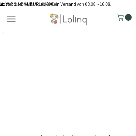
Kostenloser Versand ab 49€
🌊 WIR SIND AUF URLAUB: Kein Versand von 08.08. - 16.08.