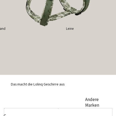
band
Leine
Das macht die Lolinq Geschirre aus
Andere
Marken