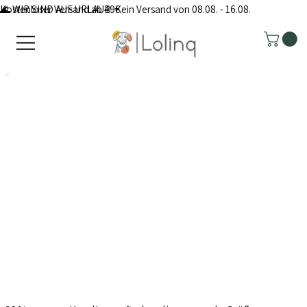
Kostenloser Versand ab 49€
🌊 WIR SIND AUF URLAUB: Kein Versand von 08.08. - 16.08.