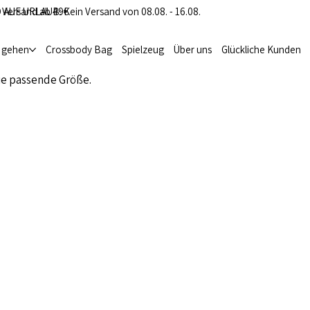
 Versand ab 49€
 AUF URLAUB: Kein Versand von 08.08. - 16.08.
i gehen
Crossbody Bag
Spielzeug
Über uns
Glückliche Kunden
ie passende Größe.