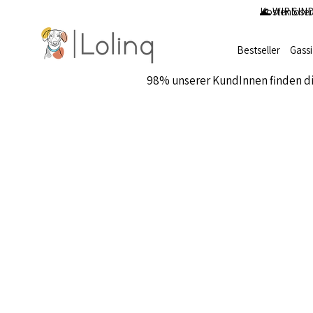
Kostenloser
🌊 WIR SIND
Bestseller
Gass
98% unserer KundInnen finden d