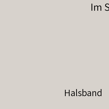
Im S
Halsband