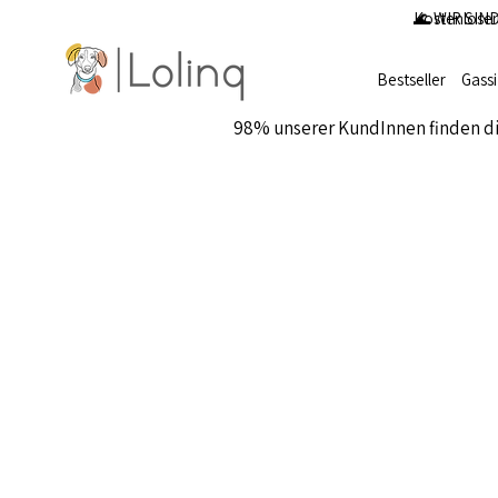
Kostenloser
🌊 WIR SIND
Bestseller
Gass
98% unserer KundInnen finden d