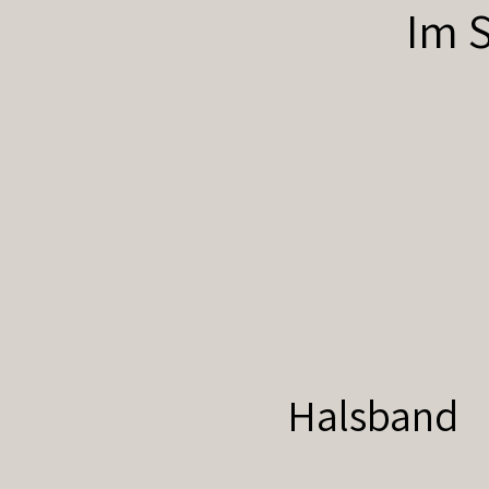
Im S
Halsband