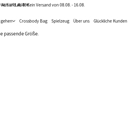
 Versand ab 49€
 AUF URLAUB: Kein Versand von 08.08. - 16.08.
i gehen
Crossbody Bag
Spielzeug
Über uns
Glückliche Kunden
ie passende Größe.