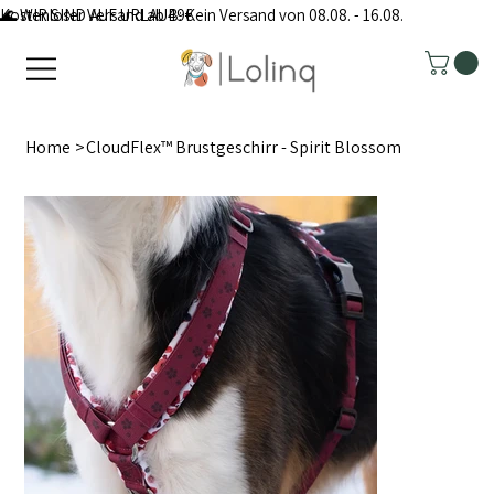
Kostenloser Versand ab 49€
🌊 WIR SIND AUF URLAUB: Kein Versand von 08.08. - 16.08.
Home
>
CloudFlex™ Brustgeschirr - Spirit Blossom