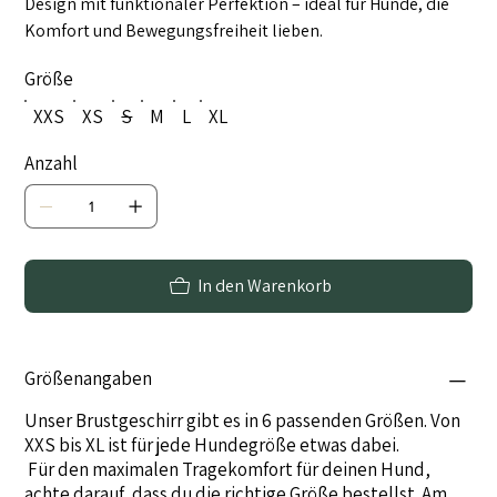
Design mit funktionaler Perfektion – ideal für Hunde, die
Komfort und Bewegungsfreiheit lieben.
Größe
XXS
XS
S
M
L
XL
Anzahl
In den Warenkorb
Größenangaben
Unser Brustgeschirr gibt es in 6 passenden Größen. Von
XXS bis XL ist für jede Hundegröße etwas dabei.
​ Für den maximalen Tragekomfort für deinen Hund,
achte darauf, dass du die richtige Größe bestellst. ​Am