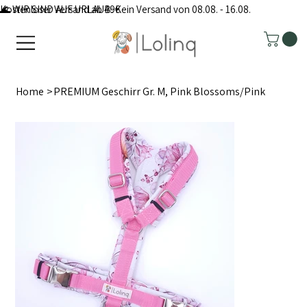
Kostenloser Versand ab 49€
🌊 WIR SIND AUF URLAUB: Kein Versand von 08.08. - 16.08.
Home
>
PREMIUM Geschirr Gr. M, Pink Blossoms/Pink