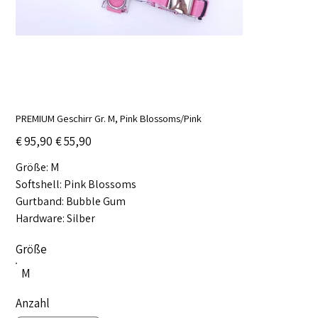
PREMIUM Geschirr Gr. M, Pink Blossoms/Pink
Ursprünglicher
Angebotspreis
€ 95,90
€ 55,90
Preis
Größe: M
Softshell: Pink Blossoms
Gurtband: Bubble Gum
Hardware: Silber
Größe
M
Anzahl