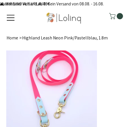
Kostenloser Versand ab 49€
🌊 WIR SIND AUF URLAUB: Kein Versand von 08.08. - 16.08.
Home
>
Highland Leash Neon Pink/Pastellblau, 1.8m