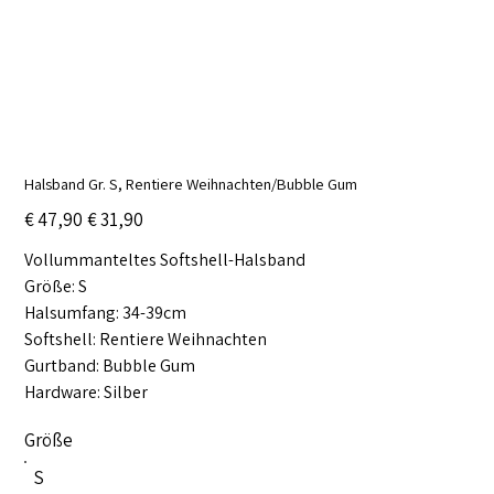
Halsband Gr. S, Rentiere Weihnachten/Bubble Gum
Ursprünglicher
Angebotspreis
€ 47,90
€ 31,90
Preis
Vollummanteltes Softshell-Halsband
Größe: S
Halsumfang: 34-39cm
Softshell: Rentiere Weihnachten
Gurtband: Bubble Gum
Hardware: Silber
Größe
S