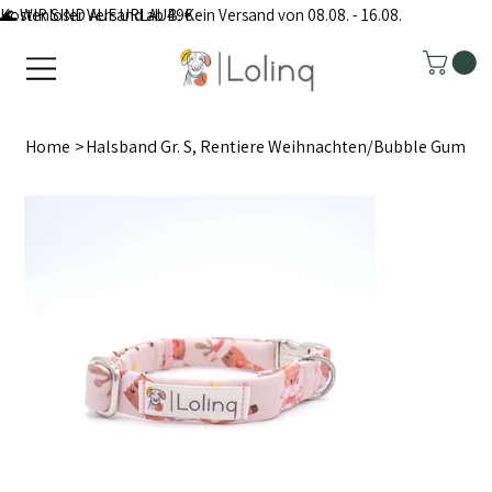
Kostenloser Versand ab 49€
🌊 WIR SIND AUF URLAUB: Kein Versand von 08.08. - 16.08.
Home
>
Halsband Gr. S, Rentiere Weihnachten/Bubble Gum