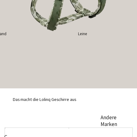
band
Leine
Das macht die Lolinq Geschirre aus
Andere
Marken