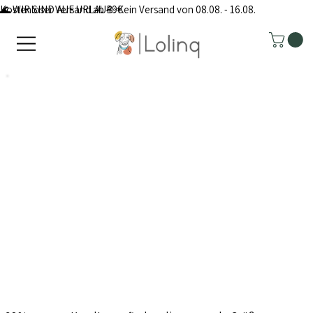
Kostenloser Versand ab 49€
🌊 WIR SIND AUF URLAUB: Kein Versand von 08.08. - 16.08.