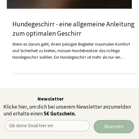
Hundegeschirr - eine allgemeine Anleitung
zum optimalen Geschirr
Wenn es darum geht, ihrem pelzigen Begleiter maximalen Komfort
und Sicherheit zu bieten, müssen Hundebesitzer das richtige
Hundegeschirr wählen. Ein Hundegeschirr ist mehr als nur ein
modisches Statement. Es erfüllt eine Reihe von Funktionen, die den
täglichen Spaziergang, das Training und sogar das Autofahren
sicherer und angenehmer machen können. In diesem Blogbeitrag
tauchen wir in die Welt der Hundegeschirre ein und bieten einen
umfassenden Leitfaden zur Auswahl des beste
Newsletter
Klicke hier, um dich bei unserem Newsletter anzumelden
und erhalte einen
5€ Gutschein.