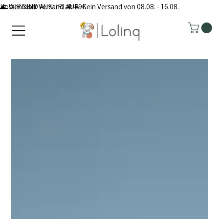
Kostenloser Versand ab 49€
🌊 WIR SIND AUF URLAUB: Kein Versand von 08.08. - 16.08.