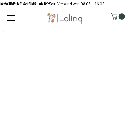
Kostenloser Versand ab 49€
🌊 WIR SIND AUF URLAUB: Kein Versand von 08.08. - 16.08.