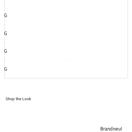
G
G
G
G
Shop the Look
Brandneu!