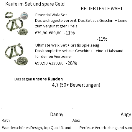
Kaufe im Set und spare Geld
BELIEBTESTE WAHL
Essential Walk Set
Das wichtigeste vereint. Das Set aus Geschirr + Leine
zum vergünstigten Preis
-11%
€79,90
€89,80
-11%
Ultimate Walk Set + Gratis Spielzeug
Das komplette set aus Geschirr + Leine + Halsband
für deinen Vierbeiner
-28%
€99,90
€139,60
Das sagen
unsere Kunden
4,7 (50+ Bewertungen)
Danny
Angy
Kathi
Alex
Wunderschönes Design, top Qualität und 
Perfekte Verarbeitung und supe