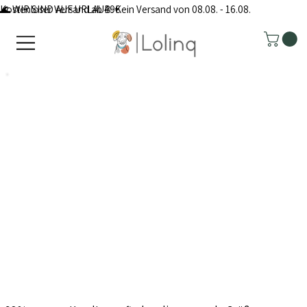
Kostenloser Versand ab 49€
🌊 WIR SIND AUF URLAUB: Kein Versand von 08.08. - 16.08.