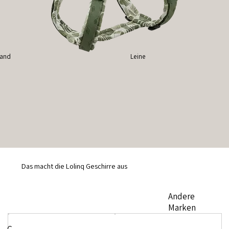
band
Leine
Das macht die Lolinq Geschirre aus
Andere
Marken